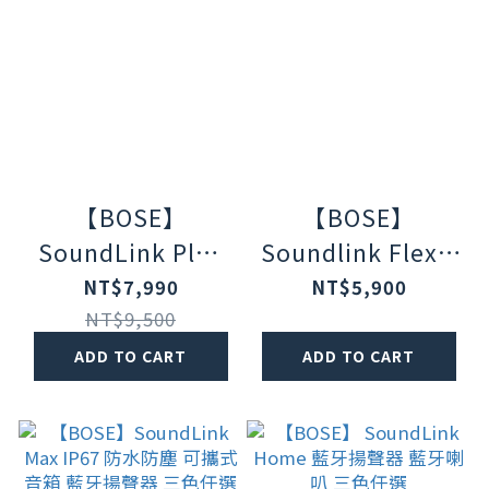
【BOSE】
【BOSE】
SoundLink Plus
Soundlink Flex Ⅱ
IP67 防水防塵 可
防水防塵IP67 織
NT$7,990
NT$5,900
攜式音箱 藍牙揚聲
帶掛環輕巧可攜式
NT$9,500
器 落日暖桃
藍牙揚聲器 落日暖
ADD TO CART
ADD TO CART
桃 (第二代)