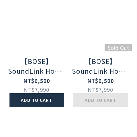
Sold Out
【BOSE】
【BOSE】
SoundLink Home
SoundLink Home
藍牙揚聲器 酷灰
藍牙揚聲器 暖木
NT$6,500
NT$6,500
NT$7,990
NT$7,990
ADD TO CART
ADD TO CART