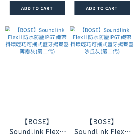
藍牙揚聲器 第二代
ADD TO CART
ADD TO CART
六色任選
【BOSE】
【BOSE】
Soundlink Flex Ⅱ
Soundlink Flex Ⅱ