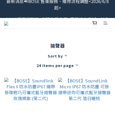
最新消息📢BOSE 售後服務、維修流程調整<2026/6/8
BOSE授權代理商<宏驜有限公司>直營線上商城，加入
起>
會員領$100
會員限定福利開搶！下單即贈BOSE品牌筆記本，錯過
不補✨
揚聲器
最新消息📢BOSE 售後服務、維修流程調整<2026/6/8
起>
Sort by
24 Items per page