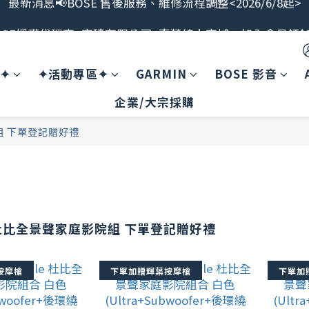
最新消息📢BOSE 售後服務、維修流程調整<2026/6/8起>
OSE授權代理商<宏驜有限公司>直營線上商城，加入會員領$1
會員限定福利開搶！下單即贈BOSE品牌筆記本，錯過不補
案✦
✦活動專區✦
GARMIN
BOSE 影音
最新消息📢BOSE 售後服務、維修流程調整<2026/6/8起>
企業/大宗採購
院組 下單登記贈好禮
yle杜比全景聲家庭影院組 下單登記贈好禮
按摩槍
下單加贈輝葉按摩槍
下單加