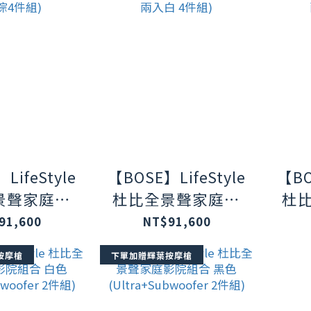
LifeStyle
【BOSE】LifeStyle
【BO
景聲家庭影
杜比全景聲家庭影
杜
合 白色
院組合 白色
91,600
NT$91,600
Subwoofer+後
(Ultra+Subwoofer+後
(Ult
按摩槍
下單加贈輝葉按摩槍
棕4件組)
環繞兩入白 4件組)
環繞