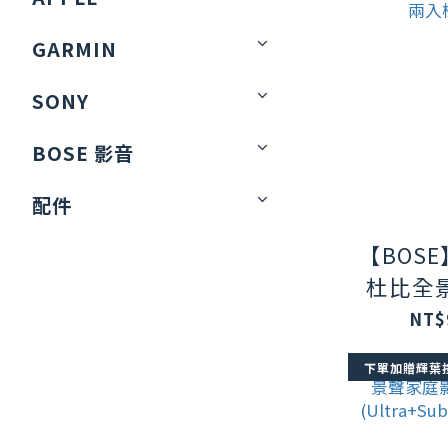
GARMIN
SONY
BOSE 影音
配件
【BOSE】
杜比全
院組
NT$
(Ultra+
下單加贈輝葉
環繞兩入