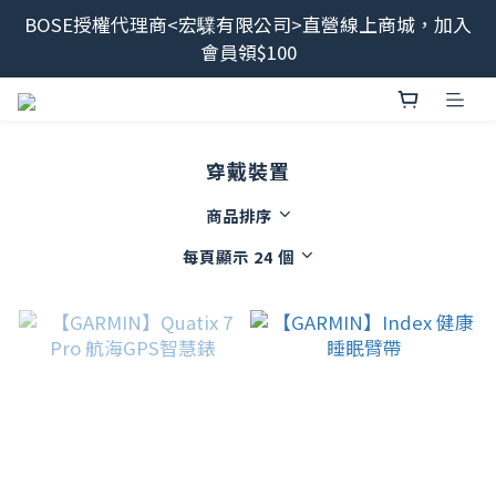
BOSE授權代理商<宏驜有限公司>直營線上商城，加入
最新消息📢BOSE 售後服務、維修流程調整<2026/6/8
會員領$100
起>
會員限定福利開搶！下單即贈BOSE品牌筆記本，錯過
不補✨
穿戴裝置
最新消息📢BOSE 售後服務、維修流程調整<2026/6/8
起>
商品排序
每頁顯示 24 個