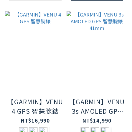
【GARMIN】VENU
【GARMIN】VENU
4 GPS 智慧腕錶
3s AMOLED GPS
智慧腕錶 41mm
NT$16,990
NT$14,990