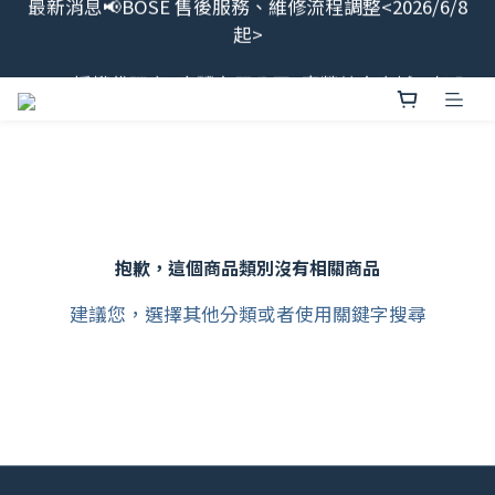
最新消息📢BOSE 售後服務、維修流程調整<2026/6/8
起>
起>
BOSE授權代理商<宏驜有限公司>直營線上商城，加入
會員領$100
會員限定福利開搶！下單即贈BOSE品牌筆記本，錯過
不補✨
最新消息📢BOSE 售後服務、維修流程調整<2026/6/8
起>
抱歉，這個商品類別沒有相關商品
建議您，選擇其他分類或者使用關鍵字搜尋