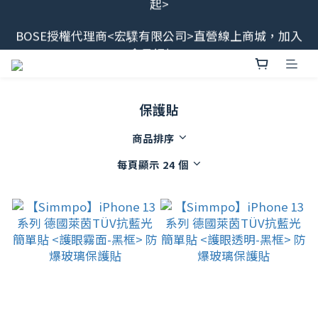
最新消息📢BOSE 售後服務、維修流程調整<2026/6/8
BOSE授權代理商<宏驜有限公司>直營線上商城，加入
起>
會員領$100
會員限定福利開搶！下單即贈BOSE品牌筆記本，錯過
不補✨
保護貼
最新消息📢BOSE 售後服務、維修流程調整<2026/6/8
商品排序
起>
每頁顯示 24 個