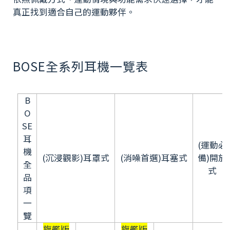
真正找到適合自己的運動夥伴。
BOSE全系列耳機一覽表
B
O
SE
耳
(運動必
機
(沉浸觀影)耳罩式
(消噪首選)耳塞式
備)開放
全
式
品
項
一
覽
旗艦版
旗艦版