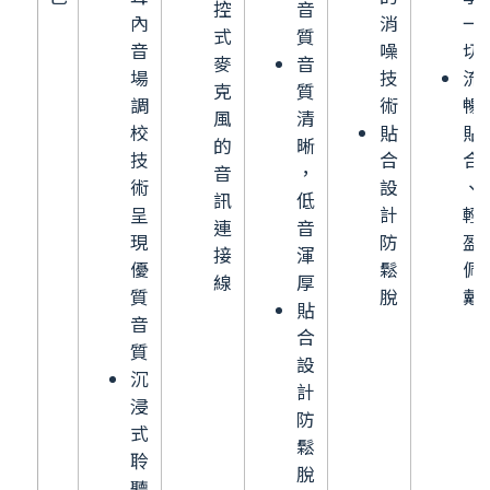
控
音
內
消
一
式
質
音
噪
切
麥
音
場
技
流
克
質
調
術
暢
風
清
校
貼
貼
的
晰
技
合
合
音
，
術
設
、
訊
低
呈
計
輕
連
音
現
防
盈
接
渾
優
鬆
佩
線
厚
質
脫
戴
貼
音
合
質
設
沉
計
浸
防
式
鬆
聆
脫
聽