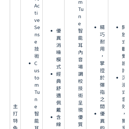
m
Ac
Tu
ti
n
ve
e
Se
精
開
優
智
ns
巧
放
異
能
e
耐
式
消
耳
技
用
聽
噪
內
術
，
覺
模
音
C
掌
設
式
場
us
控
計
經
調
to
於
沉
典
校
m
彈
浸
舒
技
Tu
指
式
適
術
n
之
音
佩
呈
主
e
間
效
戴
現
打
智
優
，
含
優
特
能
異
獨
線
質
色
耳
的
享