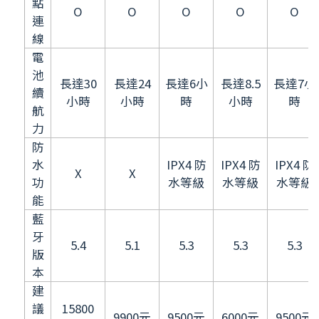
點
O
O
O
O
O
連
線
電
池
長達30
長達24
長達6小
長達8.5
長達7小
續
小時
小時
時
小時
時
航
力
防
水
IPX4 防
IPX4 防
IPX4 防
X
X
功
水等級
水等級
水等級
能
藍
牙
5.4
5.1
5.3
5.3
5.3
版
本
建
議
15800
9900元
9500元
6000元
9500元