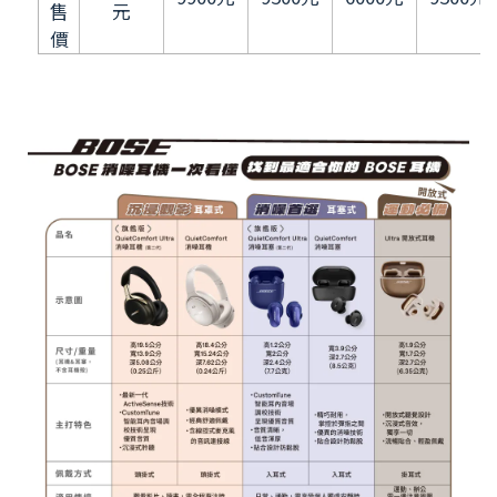
售
元
價