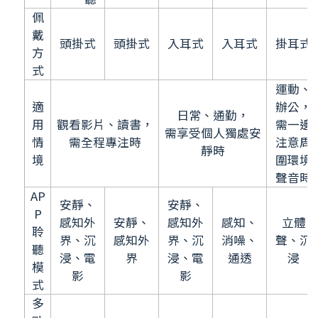
佩
戴
頭掛式
頭掛式
入耳式
入耳式
掛耳式
方
式
運動、
適
辦公，
日常、通勤，
用
觀看影片、讀書，
需一邊
需享受個人獨處安
情
需全程專注時
注意周
靜時
境
圍環境
聲音時
AP
安靜、
安靜、
P
感知外
安靜、
感知外
感知、
立體
聆
界、沉
感知外
界、沉
消噪、
聲、沉
聽
浸、電
界
浸、電
通透
浸
模
影
影
式
多