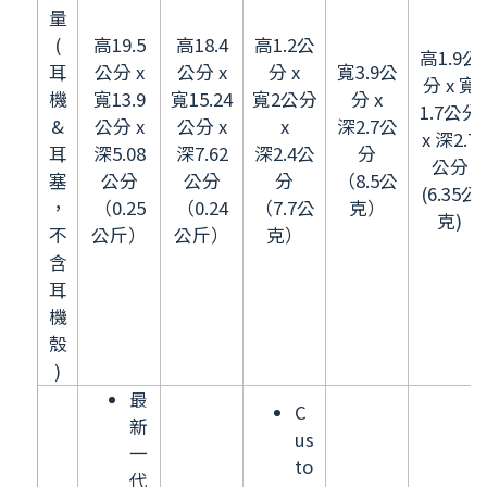
量
(
高19.5
高18.4
高1.2公
高1.9公
耳
公分 x
公分 x
分 x
寬3.9公
分 x 寬
機
寬13.9
寬15.24
寬2公分
分 x
1.7公分
&
公分 x
公分 x
x
深2.7公
x 深2.7
耳
深5.08
深7.62
深2.4公
分
公分
塞
公分
公分
分
（8.5公
(6.35公
，
（0.25
（0.24
（7.7公
克）
克)
不
公斤）
公斤）
克）
含
耳
機
殼
)
最
C
新
us
一
to
代