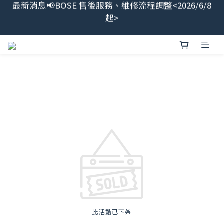
最新消息📢BOSE 售後服務、維修流程調整<2026/6/8
最新消息📢BOSE 售後服務、維修流程調整<2026/6/8
起>
起>
BOSE授權代理商<宏驜有限公司>直營線上商城，加入
會員領$100
會員限定福利開搶！下單即贈BOSE品牌筆記本，錯過
不補✨
最新消息📢BOSE 售後服務、維修流程調整<2026/6/8
起>
此活動已下架