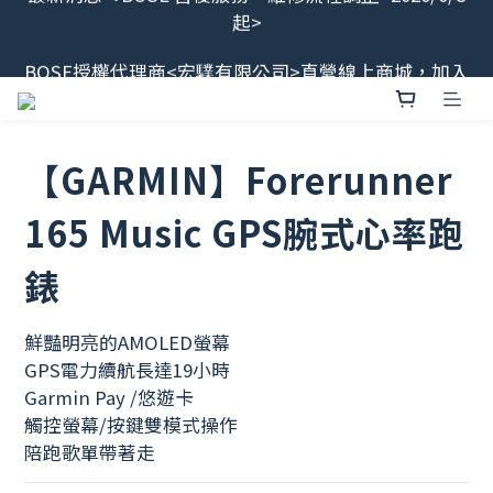
起>
最新消息📢BOSE 售後服務、維修流程調整<2026/6/8
起>
BOSE授權代理商<宏驜有限公司>直營線上商城，加入
會員領$100
會員限定福利開搶！下單即贈BOSE品牌筆記本，錯過
不補✨
【GARMIN】Forerunner
最新消息📢BOSE 售後服務、維修流程調整<2026/6/8
165 Music GPS腕式心率跑
起>
錶
鮮豔明亮的AMOLED螢幕
GPS電力續航長達19小時
Garmin Pay /悠遊卡
觸控螢幕/按鍵雙模式操作
陪跑歌單帶著走