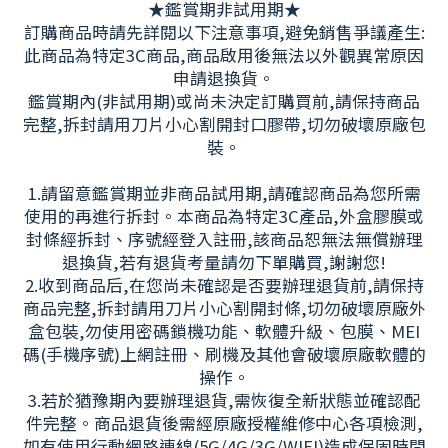
★鑑賞期非試用期★
訂購商品時請先詳閱以下注意事項,避免銷售爭議產生:
此商品為特定3C商品,商品啟用後無法以外觀異常原因
申請退換貨。
鑑賞期內(非試用期)或尚未決定訂購買前,請保持商品
完整,拆封請用刀片小心割開封口膠帶,切勿破壞原廠包
裝。
1.請留意鑑賞期並非商品試用期,請確認商品為您所需
使用的再進行拆封。本商品為特定3C產品,外盒膠膜或
封條經拆封、序號經登入註冊,該商品恕無法無償辦理
退換貨,若有退貨考量請勿下單購買,謝謝您!
2.收到商品后,在您尚未確認是否要辦理退貨前,請保持
商品完整,拆封請用刀片小心割開封條,切勿破壞原廠外
盒包裝,勿使用密碼鎖機功能、軟體升級、包膜、MEI
碼(手機序號)上網註冊、刷機及其他會破壞原廠軟體的
操作。
3.若於猶豫期內要辦理退貨,需恢復全新狀態並確認配
件完整。商品退貨後需經原廠授權維修中心各項檢測,
如有使用行動網路連線(5G/4G/3G/WIFI)造成保固時間