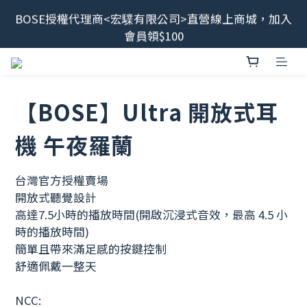
BOSE授權代理商<宏驜有限公司>直營線上商城，加入
最新消息📢BOSE 售後服務、維修流程調整<2026/6/8
會員領$100
起>
會員限定福利開搶！下單即贈BOSE品牌筆記本，錯過
不補✨
【BOSE】Ultra 開放式耳
最新消息📢BOSE 售後服務、維修流程調整<2026/6/8
起>
機 午夜羅蘭
台灣官方授權賣場
開放式聽覺設計
高達7.5小時的播放時間(開啟沉浸式音效，最高 4.5 小
時的播放時間)
簡單且帶來滿足感的按鍵控制
舒適佩戴一整天
NCC: