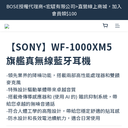
BOSE授權代理商<宏驜有限公司>直營線上商城，加入
最新消息📢BOSE 售後服務、維修流程調整<2026/6/8
會員領$100
起>
會員限定福利開搶！下單即贈BOSE品牌筆記本，錯過
不補✨
【SONY】WF-1000XM5
最新消息📢BOSE 售後服務、維修流程調整<2026/6/8
起>
旗艦真無線藍牙耳機
-領先業界的降噪功能，搭載兩部高性能處理器和雙饋
麥克風
-特殊設計驅動單體帶來卓越音質
-搭載骨傳導感應器和 (使用 AI 的) 雜訊抑制系統，帶
給您卓越的無噪音通話
-符合人體工學的高階設計，帶給您穩定舒適的貼耳感
-防水設計和長效電池續航力，適合日常使用