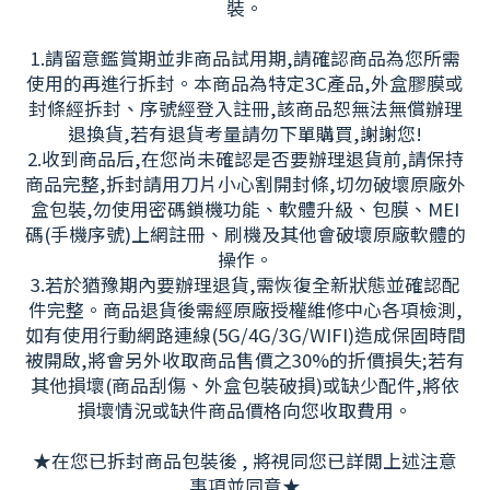
裝。
1.請留意鑑賞期並非商品試用期,請確認商品為您所需
使用的再進行拆封。本商品為特定3C產品,外盒膠膜或
封條經拆封、序號經登入註冊,該商品恕無法無償辦理
退換貨,若有退貨考量請勿下單購買,謝謝您!
2.收到商品后,在您尚未確認是否要辦理退貨前,請保持
商品完整,拆封請用刀片小心割開封條,切勿破壞原廠外
盒包裝,勿使用密碼鎖機功能、軟體升級、包膜、MEI
碼(手機序號)上網註冊、刷機及其他會破壞原廠軟體的
操作。
3.若於猶豫期內要辦理退貨,需恢復全新狀態並確認配
件完整。商品退貨後需經原廠授權維修中心各項檢測,
如有使用行動網路連線(5G/4G/3G/WIFI)造成保固時間
被開啟,將會另外收取商品售價之30%的折價損失;若有
其他損壞(商品刮傷、外盒包裝破損)或缺少配件,將依
損壞情況或缺件商品價格向您收取費用。
★在您已拆封商品包裝後 , 將視同您已詳閲上述注意
事項並同意★