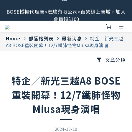
最新消息📢BOSE 售後服務、維修流程調整<2026/6/8
BOSE授權代理商<宏驜有限公司>直營線上商城，加入
起>
會員領$100
會員限定福利開搶！下單即贈BOSE品牌筆記本，錯過
不補✨
Home
部落格列表
最新消息
特企／新光三越
A8 BOSE重裝開幕！12/7鐵肺怪物Miusa現身演唱
最新消息📢BOSE 售後服務、維修流程調整<2026/6/8
起>
文章分類
特企／新光三越A8 BOSE
重裝開幕！12/7鐵肺怪物
Miusa現身演唱
2024-12-10