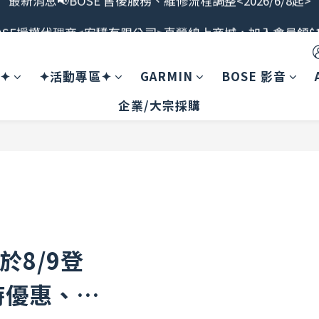
OSE授權代理商<宏驜有限公司>直營線上商城，加入會員領$1
最新消息📢BOSE 售後服務、維修流程調整<2026/6/8起>
會員限定福利開搶！下單即贈BOSE品牌筆記本，錯過不補
案✦
✦活動專區✦
GARMIN
BOSE 影音
最新消息📢BOSE 售後服務、維修流程調整<2026/6/8起>
企業/大宗採購
於8/9登
時優惠、抽