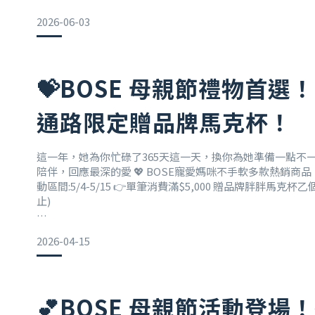
如產品有維修、保固或售後服務需求，請由直接聯繫 BOSE
2026-06-03
員提供後續處理方式與相關協助。【BOSE 官方客服資訊】
服務時間：週一至週五 09:00–18:00
💝BOSE 母親節禮物首選
📞 客服專線：0080-1491-347 (提供中英文服務)
通路限定贈品牌馬克杯！
💬 官方 LINE 客服：
B
這一年，她為你忙碌了365天這一天，換你為她準備一點不
陪伴，回應最深的愛 💖 BOSE寵愛媽咪不手軟多款熱銷商品，
動區間:5/4-5/15 👉單筆消費滿$5,000 贈品牌胖胖馬克
止)
🎧耳機專區▪️QuietComfort Ultra II 消噪耳機
2026-04-15
原價 $15,800 → 特價 $12,900
▪️QuietComfort Ultra II 消噪耳塞
💕BOSE 母親節活動登場