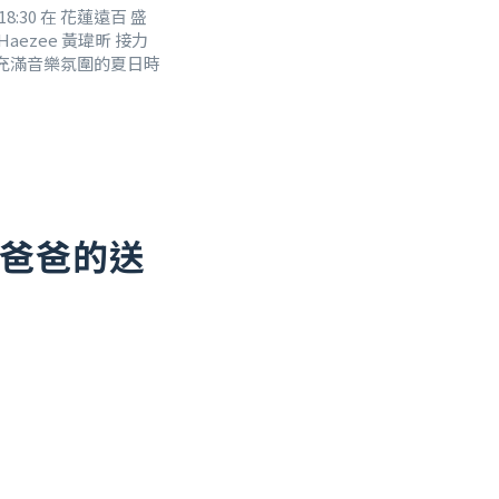
:30 在 花蓮遠百 盛
ezee 黃瑋昕 接力
充滿音樂氛圍的夏日時
給爸爸的送