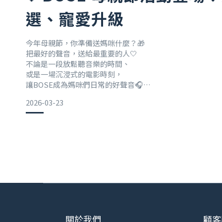
原價 $9,500 → 特價 $8,100
選、寵愛升級
🔊揚聲器專區▪️Soun
今年母親節，你準備送媽咪什麼？🎁
把最好的聲音，送給最重要的人🤍
不論是一段放鬆聽音樂的時間、
或是一場沉浸式的電影時刻，
讓BOSE成為媽咪們日常的好聲音🎧
2026-03-23
BOSE 母親節百貨檔期登場💗
多款人氣揚聲器與耳機推出限定優惠價✨
🔊揚聲器推薦
▪️SoundLink Max 可攜式揚聲器
優惠價 $10,900｜原價 $12,900
▪️SoundLink Home 藍牙揚聲器
優惠價 $5,990｜原價 $6,500
▪️SoundLink Flex II 可攜式揚聲器
優惠價 $4,99
關於我們
顧客