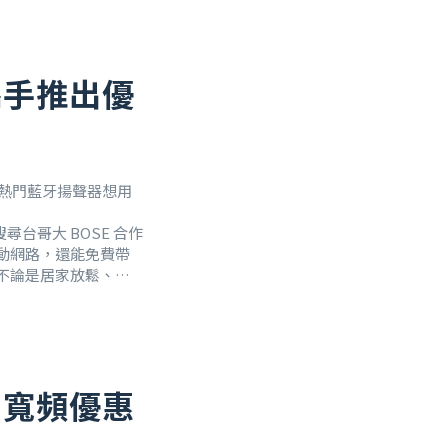
 攜手推出優
E 熱門藍牙揚聲器想用
台哥大 BOSE 合作
行動網路，還能免費帶
。不論是居家放鬆、還
高品質音質成為生活的一
推出寬頻優惠