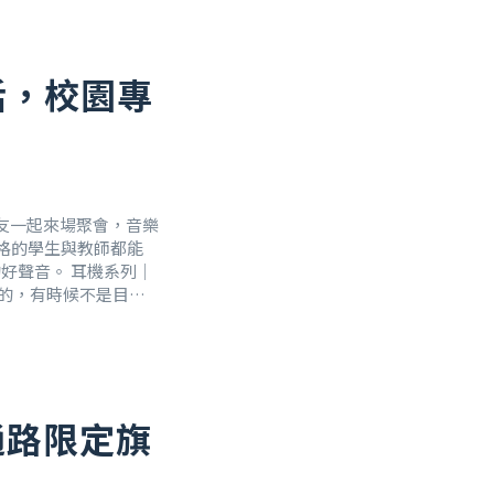
活，校園專
友一起來場聚會，音樂
資格的學生與教師都能
的好聲音。 耳機系列｜
珍貴的，有時候不是目的
，瞬間隔絕機艙裡的喧
商通路限定旗