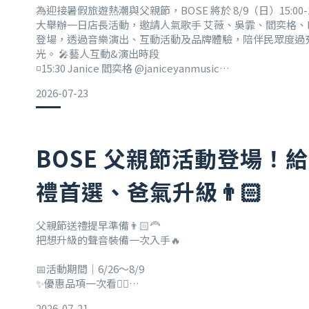
獎好禮一次看
為迎接暑假旅遊熱潮與父親節，BOSE 將於 8/9（日）15:00-18
大舉辦一日店長活動，邀請人氣歌手 艾薇、吳霏、閻奕格、Ha
登場，透過音樂演出、互動活動及品牌體驗，陪伴民眾度過
光。 🎤藝人互動&演出時段
◽15:30 Janice 閻奕格 @janiceyanmusic
◾16:30 Haezee 黃瑋昕 @haezeeofficial
2026-07-23
◽17:30 吳霏 FEI @george_fei_
◾17:50 艾薇 ivy
BOSE 父親節活動登場！
禮首選、爸氣升級👨🏻
父親節送禮提早準備👨🏻‍🦰
把想升級的聲音裝備一次入手🔥
📅活動期間｜6/26～8/9
✨優惠品項一次看👇🏻
2026-07-21