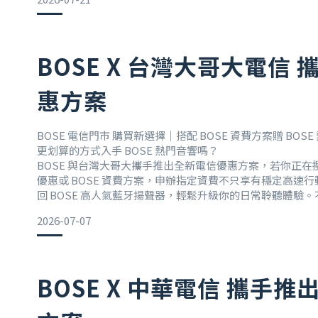
🎧QuietComfort 消噪耳塞
原價 $6,000 → 特價 $4,990
降噪一開，通勤、工作、讀書都更專注。
BOSE X 台灣大哥大電信
🏠Smart Soundbar + BM500 2件組
原價 $37,800 → 合購價 $29,900 *單品不促銷
惠方案
陪爸爸追劇、看電影更有感。
🔊SoundLink Plus 可攜式揚聲器
BOSE 電信門市 購買新選擇｜搭配 BOSE 資費方案贈 BOS
原價 $9,500 → 特價 $7,990
更划算的方式入手 BOSE 熱門音響嗎？
帶著走的好聲音，戶外露營
BOSE 與台灣大哥大攜手推出全新電信優惠方案，若你正在搜尋
優惠或 BOSE 資費方案，申辦指定資費不只享有穩定高速
回 BOSE 高人氣藍牙揚聲器，輕鬆升級你的日常聆聽體驗
是工作陪伴，透過 BOSE 電信門市 購買方案，讓 BOSE 
2026-07-07
部分，用更超值的方式享受 BOSE 帶來的沉浸式好聲
BOSE X 中華電信 攜手