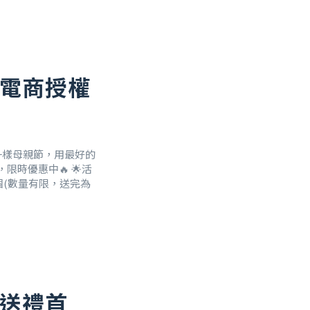
 官方客服，由客服人
！電商授權
一樣母親節，用最好的
限時優惠中🔥 🌟活
杯乙個(數量有限，送完為
！送禮首