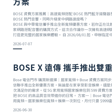
方案
BOSE 資費方案推薦｜高速寬頻搭配 BOSE 熱門藍牙揚聲
BOSE 熱門音響，同時升級家中網路速度嗎？
BOSE 與中華電信攜手推出全新寬頻優惠方案，若你正在比較 
家網路搭配音響的購買方式，這次合作讓你一次擁有高速網
打造更完整的居家娛樂體驗。 自 2026/08/01 起，申辦
只享受穩定高速的上網環境，還能 0元免費帶走 BOSE SoundL
2026-07-07
聲器－暖木限定色，讓你的生活空間更有質
BOSE X 遠傳 攜手推出
Bose 電信門市 購買新選擇｜居家寬頻＋Bose 資費方案同步
信聯手推出全新優惠方案，無論是在家享受影音娛樂，還是
次滿足你的需求。從 5G 家用寬頻居家娛樂包到 599 資費
把 BOSE 的高品質音效帶進你的日常。 方案一｜Bose 電信
用寬頻－居家娛樂包寬頻＋娛樂一次到位，月付只要 $999遠傳
就能上網！輕鬆享受高速網路生活。申辦指定方案，即可 0 元帶
2026-06-30
SoundLin