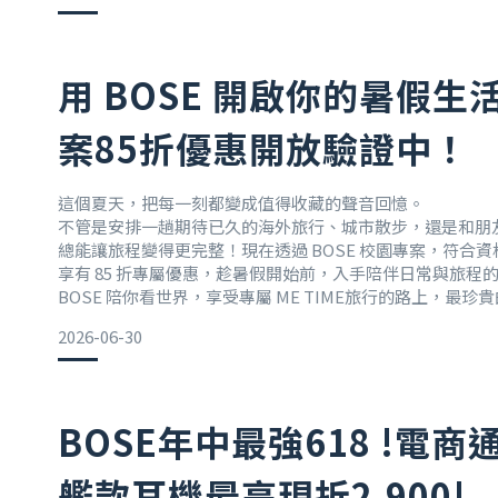
用 BOSE 開啟你的暑假生
案85折優惠開放驗證中！
這個夏天，把每一刻都變成值得收藏的聲音回憶。
不管是安排一趟期待已久的海外旅行、城市散步，還是和朋
總能讓旅程變得更完整！現在透過 BOSE 校園專案，符合
享有 85 折專屬優惠，趁暑假開始前，入手陪伴日常與旅程
BOSE 陪你看世界，享受專屬 ME TIME旅行的路上，最
地，而是途中那些只屬於自己的時光。坐上飛機，戴上耳機
2026-06-30
鬧；
搭乘火車穿梭城市之間，讓音樂陪你看著窗外風景流動；
在陌生街道散步
BOSE年中最強618 !電
艦款耳機最高現折2,900!