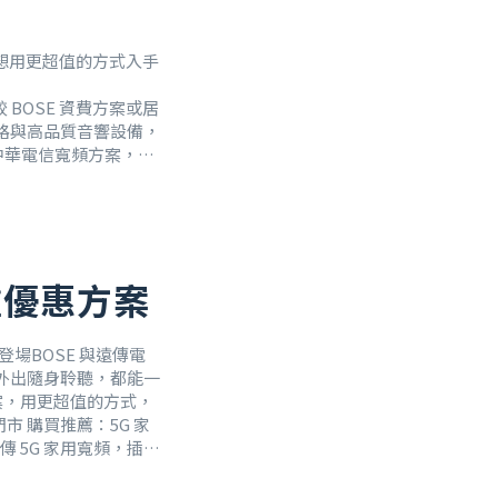
器想用更超值的方式入手
BOSE 資費方案或居
路與高品質音響設備，
指定中華電信寬頻方案，不
ink Home 藍牙揚
雙重優惠方案
登場BOSE 與遠傳電
外出隨身聆聽，都能一
方案，用更超值的方式，
門市 購買推薦：5G 家
 5G 家用寬頻，插電
走 Bose