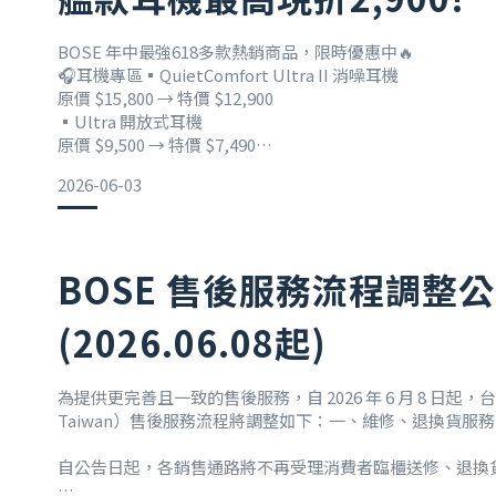
BOSE 年中最強618多款熱銷商品，限時優惠中🔥
🎧耳機專區▪️QuietComfort Ultra II 消噪耳機
原價 $15,800 → 特價 $12,900
▪️Ultra 開放式耳機
原價 $9,500 → 特價 $7,490
▪️QuietComfort 消噪耳塞
2026-06-03
原價 $6,000 → 特價 $4,500
🔊揚聲器專區▪️SoundLink Max 可攜式揚聲器
原價 $12,900 → 特價 $10,900
▪️SoundLink Flex II 藍牙揚聲器
BOSE 售後服務流程調整
原價 $5,90
(2026.06.08起)
為提供更完善且一致的售後服務，自 2026 年 6 月 8 日起，
Taiwan）售後服務流程將調整如下：一、維修、退換貨服
自公告日起，各銷售通路將不再受理消費者臨櫃送修、退換