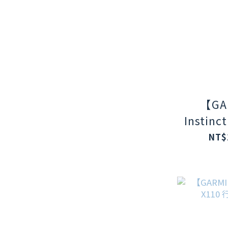
【GA
Instinc
本我系
NT$
錶-4