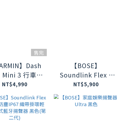
售完
ARMIN】Dash
【BOSE】
 Mini 3 行車記
Soundlink Flex Ⅱ
錄器
防水防塵IP67 織帶
NT$4,990
NT$5,900
掛環輕巧可攜式藍
牙揚聲器 鼠尾草綠
(第二代)