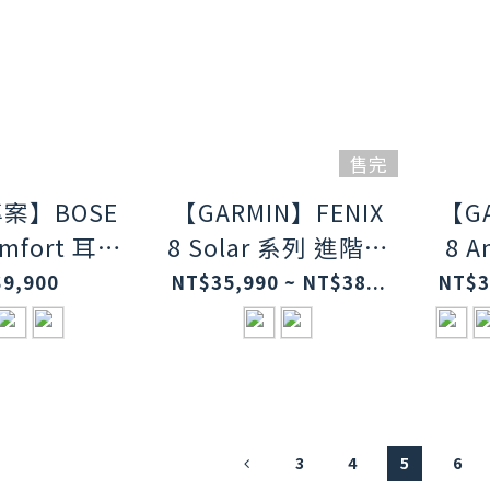
售完
案】BOSE
【GARMIN】FENIX
【GA
omfort 耳罩
8 Solar 系列 進階複
8 
耳機 三色
合式運動GPS腕錶
階複
9,900
NT$35,990 ~ NT$38...
NT$3
3
4
5
6