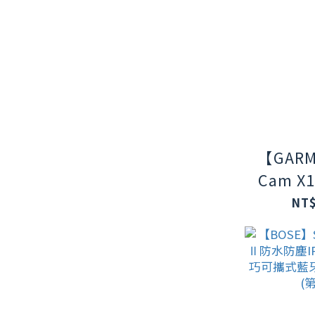
【GARM
Cam X
NT$