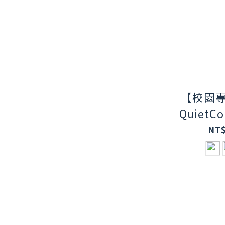
【校園專
QuietC
式消噪
NT$