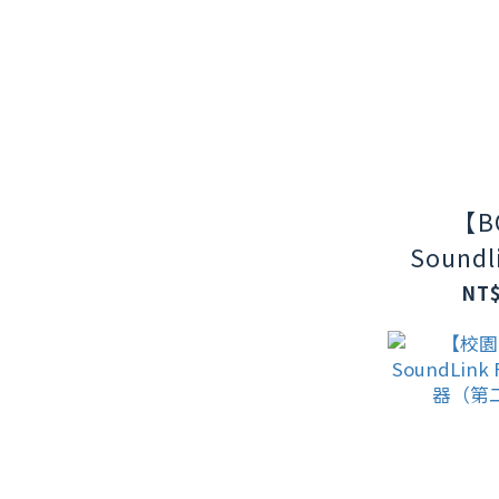
【B
Soundli
防水防塵
NT$
掛環輕
牙揚聲器