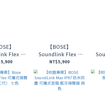
OSE】
【BOSE】
nk Flex Ⅱ
Soundlink Flex Ⅱ
Sou
IP67 織帶
防水防塵IP67 織帶
防水
5,900
NT$5,900
巧可攜式藍
掛環輕巧可攜式藍
掛
 沙丘灰(第
牙揚聲器 暮色藍(第
牙揚
二代)
二代)