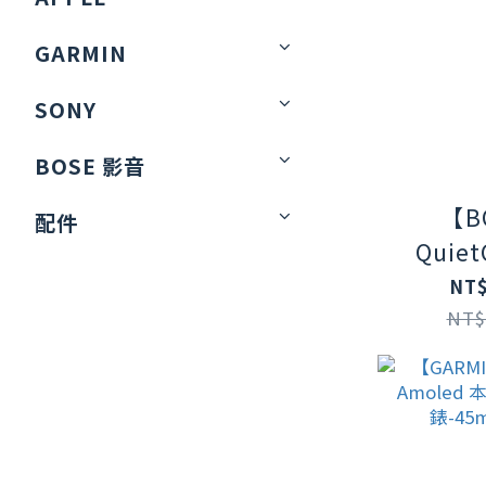
GARMIN
SONY
BOSE 影音
【B
配件
Quiet
Ultra
NT$
噪耳機
NT$