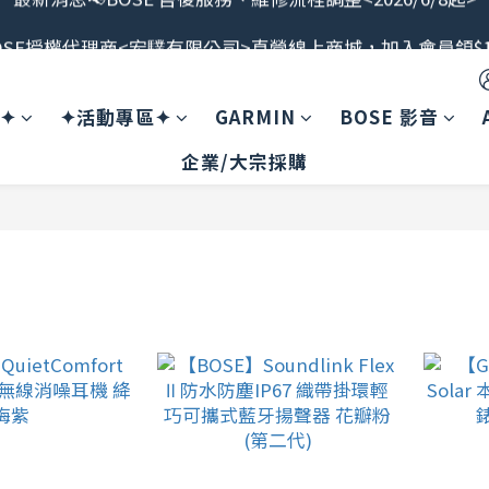
OSE授權代理商<宏驜有限公司>直營線上商城，加入會員領$1
最新消息📢BOSE 售後服務、維修流程調整<2026/6/8起>
會員限定福利開搶！下單即贈BOSE品牌筆記本，錯過不補
案✦
✦活動專區✦
GARMIN
BOSE 影音
最新消息📢BOSE 售後服務、維修流程調整<2026/6/8起>
企業/大宗採購