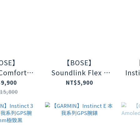
OSE】
【BOSE】
Comfort
Soundlink Flex Ⅱ
Inst
 耳罩式無線消
防水防塵IP67 織帶
我系
9,900
NT$5,900
 絳梅紫
掛環輕巧可攜式藍
腕錶
15,800
牙揚聲器 花瓣粉(第
二代)