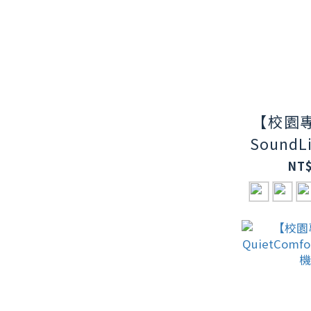
【校園專
SoundLi
攜式揚
NT$
代