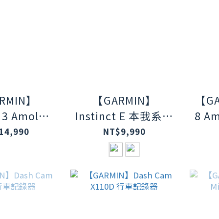
RMIN】
【GARMIN】
【GA
t 3 Amoled
Instinct E 本我系列
8 A
列GPS腕
GPS腕錶
階軍
14,990
NT$9,990
5mm極致黑