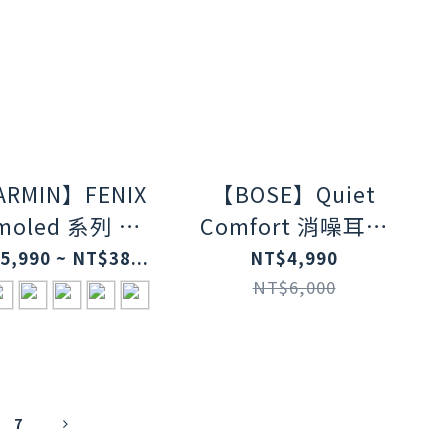
RMIN】FENIX
【BOSE】Quiet
Amoled 系列 進
Comfort 消噪耳塞
合式運動GPS
經典黑
5,990 ~ NT$38...
NT$4,990
腕錶
NT$6,000
7