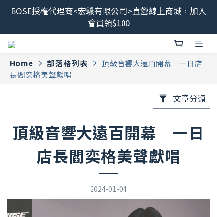
BOSE授權代理商<宏驜有限公司>直營線上商城，加入
最新消息📢BOSE 售後服務、維修流程調整<2026/6/8
會員領$100
起>
會員限定福利開搶！下單即贈BOSE品牌筆記本，錯過
不補✨
Home
部落格列表
頂級音響大遠百開幕 一日店
長閻奕格美聲獻唱
最新消息📢BOSE 售後服務、維修流程調整<2026/6/8
起>
文章分類
頂級音響大遠百開幕 一日
店長閻奕格美聲獻唱
2024-01-04