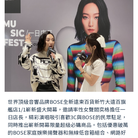
世界頂級音響品牌BOSE全新遠東百貨新竹大遠百旗
艦店1/1嶄新盛大開幕，邀請率性女聲閻奕格擔任一
日店長，精彩演唱吸引喜歡3C與BOSE的民眾駐足，
同時推出嶄新開幕限量超級必購商品。包括優惠破萬
的BOSE家庭娛樂揚聲器和無線低音箱組合、網路好