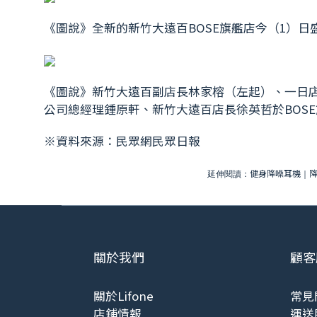
《圖說》全新的新竹大遠百BOSE旗艦店今（1）
《圖說》新竹大遠百副店長林家榕（左起）、一日店
公司總經理鍾原軒、新竹大遠百店長徐英哲於BOS
※資料來源：
民眾網民眾日報
健身降噪耳機
延伸閱讀：
｜
關於我們
顧客
關於Lifone
常見
店鋪情報
運送