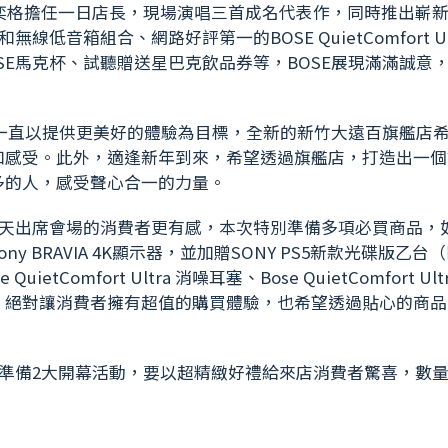
閻奕格擔任一日店長，現場演唱三首成名代表作，同時推出嶄
低音箱組合、網路好評第一的BOSE QuietComfort Ul
SE馬克杯、試聽贈送星巴克飲品券等，BOSE展現滿滿誠意
SE一直以提供更美好的體驗為目標，全新的新竹大遠百旗艦店
和感受。此外，適逢新年到來，希望透過旗艦店，打造出一個
多的人，感受聲心合一的力量。
今天出席會場的消費者更有感，本次特別準備多項必買商品，
ny BRAVIA 4K顯示器，並加贈SONY PS5新款光碟版乙台
omfort Ultra 消噪耳塞、Bose QuietComfort Ul
，絕對讓消費者擁有超值的購買體驗，也希望透過貼心的商品
更準備2大開幕活動，要以超精緻好禮給來店消費者驚喜，數