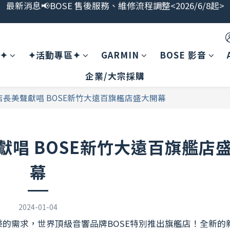
最新消息📢BOSE 售後服務、維修流程調整<2026/6/8起>
OSE授權代理商<宏驜有限公司>直營線上商城，加入會員領$1
會員限定福利開搶！下單即贈BOSE品牌筆記本，錯過不補
案✦
✦活動專區✦
GARMIN
BOSE 影音
最新消息📢BOSE 售後服務、維修流程調整<2026/6/8起>
企業/大宗採購
長美聲獻唱 BOSE新竹大遠百旗艦店盛大開幕
唱 BOSE新竹大遠百旗艦店
幕
2024-01-04
的需求，世界頂級音響品牌BOSE特別推出旗艦店！全新的