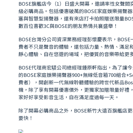
BOSE旗艦店今（1）日盛大開幕，邀請率性女聲
級必購商品。包括優惠破萬的BOSE家庭娛樂揚聲器和無線
塞與智慧型揚聲器，還有來店打卡拍照贈送限量BO
數百位喜歡3C與BOSE的朋友熱情共襄盛舉！
BOSE台灣分公司資深業務經理彭懷慶表示，BO
費者不只是聲音的體驗，還包括力量、熱情、滿足
靜心體驗、自在悠遊的場域，把優質的音樂帶給更
BOSE代理商宏驜公司總經理鍾原軒指出，為了讓
的BOSE家庭娛樂揚聲器900+無線低音箱700組合+So
費者），開創新一代無線聆聽體驗的跨世代新品Bose QuietC
機，除了享有開幕優惠價外，更獨家加贈限量好禮
家好好享受影音生活，自在滿足度過每一天。
除了開幕必購商品之外，BOSE新竹大遠百旗艦店
要快！