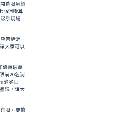
新開幕限量超
tra消噪耳
，吸引現場
希望帶給消
讓大家可以
如優惠破萬
（限前20名消
tra消噪耳
呈現，讓大
量有限，要搶