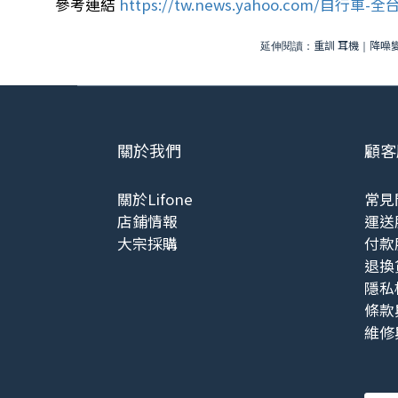
參考連結
https://tw.news.yahoo.com/自行車-
重訓 耳機
降噪
延伸閱讀：
｜
關於我們
顧客
關於Lifone
常見
店鋪情報
運送
大宗採購
付款
退換
隱私
條款
維修