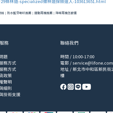
全台29條林道-specialized徵林道探險達人-103613651.html
變弱
防水藍牙喇叭推薦
運動耳機推薦
降噪耳機怎麼選
｜
｜
｜
服務
聯絡我們
問題
時間 / 10:00-17:00
服務方式
電郵 /
service@lifone.com
服務方式
地址 / 新北市中和區新民街2
貨政策
樓
權聲明
與細則
與技術支援