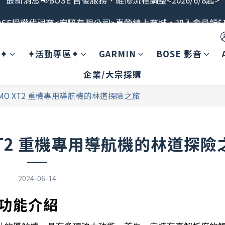
OSE授權代理商<宏驜有限公司>直營線上商城，加入會員領$1
最新消息📢BOSE 售後服務、維修流程調整<2026/6/8起>
會員限定福利開搶！下單即贈BOSE品牌筆記本，錯過不補
案✦
✦活動專區✦
GARMIN
BOSE 影音
最新消息📢BOSE 售後服務、維修流程調整<2026/6/8起>
企業/大宗採購
ZUMO XT2 重機專用導航機的林道探險之旅
 XT2 重機專用導航機的林道探險
2024-06-14
航機功能介紹