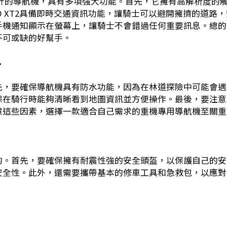
機騎士設計的導航機，具有多項強大功能。首先，它擁有高解析度的
O XT2具備即時交通資訊功能，讓騎士可以避開擁擠的道路
手機通知顯示在螢幕上，讓騎士不會錯過任何重要訊息。總的
中不可或缺的好幫手。
析
先，要確保導航機具有防水功能，因為在林道探險中可能會遇
保在騎行時能夠清晰看到地圖資訊並方便操作。最後，要注意
慮這些因素，選擇一款適合自己需求的重機專用導航機至關重
的。首先，要確保擁有耐震性強的安全頭盔，以保護自己的安
安全性。此外，還需要攜帶基本的修車工具和急救包，以應對